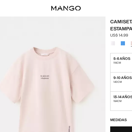
CAMISET
ESTAMP
US$ 14.99
Precio actua
Selecciona u
5-6 AÑOS
116CM
9-10 AÑOS
140CM
13-14 AÑO
164CM
¡ÚLTIMAS UNID
NO DISPONIBL
MEDIDAS