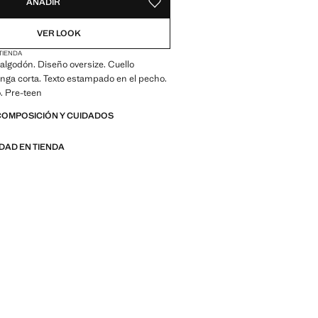
AÑADIR
GUARDAR COMO FAVORITO
VER LOOK
 TIENDA
algodón. Diseño oversize. Cuello
nga corta. Texto estampado en el pecho.
. Pre-teen
COMPOSICIÓN Y CUIDADOS
IDAD EN TIENDA