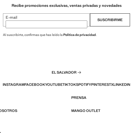
Recibe promociones exclusivas, ventas privadas y novedades
E-mail
SUSCRIBIRME
Al suscribirte, confirmas que has leído la
Política de privacidad
.
EL SALVADOR
INSTAGRAM
FACEBOOK
YOUTUBE
TIKTOK
SPOTIFY
PINTEREST
X
LINKEDIN
PRENSA
NOSOTROS
MANGO OUTLET