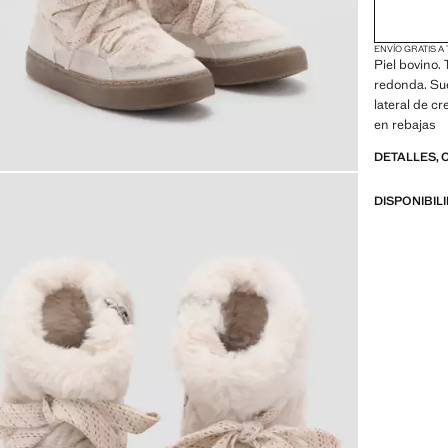
ENVÍO GRATIS A
Piel bovino.
redonda. Sue
lateral de c
en rebajas
DETALLES, 
DISPONIBIL