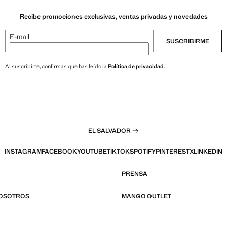
Recibe promociones exclusivas, ventas privadas y novedades
E-mail
SUSCRIBIRME
Al suscribirte, confirmas que has leído la
Política de privacidad
.
EL SALVADOR
INSTAGRAM
FACEBOOK
YOUTUBE
TIKTOK
SPOTIFY
PINTEREST
X
LINKEDIN
PRENSA
NOSOTROS
MANGO OUTLET