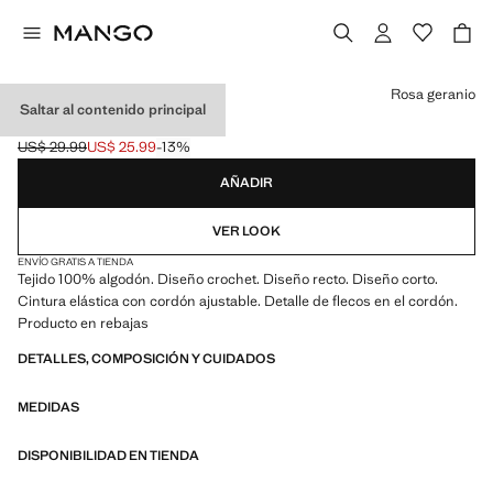
Selecciona un color
Rosa geranio
Saltar al contenido principal
SHORTS CROCHET
US$ 29.99
US$ 25.99
-13%
Precio inicial tachado [US$ 29.99 ]
Precio actual [US$ 25.99 ]
AÑADIR
VER LOOK
ENVÍO GRATIS A TIENDA
Tejido 100% algodón. Diseño crochet. Diseño recto. Diseño corto.
Cintura elástica con cordón ajustable. Detalle de flecos en el cordón.
Producto en rebajas
DETALLES, COMPOSICIÓN Y CUIDADOS
MEDIDAS
DISPONIBILIDAD EN TIENDA