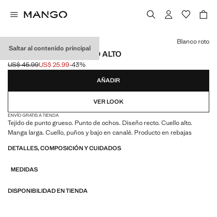
Selecciona un color
Blanco roto
Saltar al contenido principal
JERSEY PUNTO CUELLO ALTO
US$ 45.99
US$ 25.99
-43%
Precio inicial tachado [US$ 45.99 ]
Precio actual [US$ 25.99 ]
AÑADIR
VER LOOK
ENVÍO GRATIS A TIENDA
Tejido de punto grueso. Punto de ochos. Diseño recto. Cuello alto.
Manga larga. Cuello, puños y bajo en canalé. Producto en rebajas
DETALLES, COMPOSICIÓN Y CUIDADOS
MEDIDAS
DISPONIBILIDAD EN TIENDA