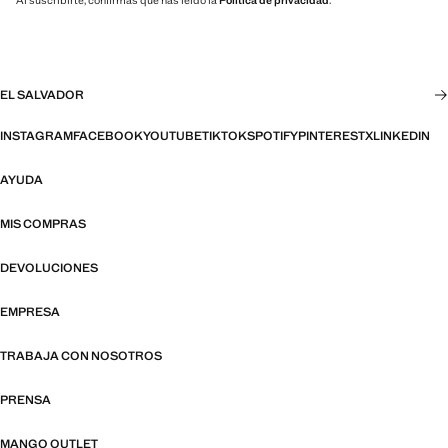
Al suscribirte, confirmas que has leído la
Política de privacidad
.
EL SALVADOR
INSTAGRAM
FACEBOOK
YOUTUBE
TIKTOK
SPOTIFY
PINTEREST
X
LINKEDIN
AYUDA
MIS COMPRAS
DEVOLUCIONES
EMPRESA
TRABAJA CON NOSOTROS
PRENSA
MANGO OUTLET