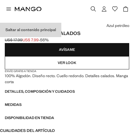
Selecciona un color
Azul petróleo
Saltar al contenido principal
CAMISETA DETALLES CALADOS
US$ 17.99
US$ 7.99
-56%
Precio inicial tachado [US$ 17.99 ]
Precio actual [US$ 7.99 ]
AVÍSAME
VER LOOK
ENVÍO GRATIS A TIENDA
100% Algodón. Diseño recto. Cuello redondo. Detalles calados. Manga
corta
DETALLES, COMPOSICIÓN Y CUIDADOS
MEDIDAS
DISPONIBILIDAD EN TIENDA
CUALIDADES DEL ARTÍCULO