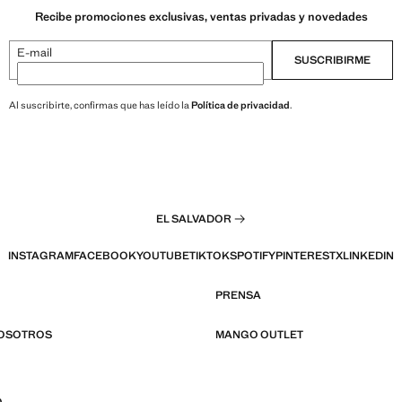
Recibe promociones exclusivas, ventas privadas y novedades
E-mail
SUSCRIBIRME
Al suscribirte, confirmas que has leído la
Política de privacidad
.
EL SALVADOR
INSTAGRAM
FACEBOOK
YOUTUBE
TIKTOK
SPOTIFY
PINTEREST
X
LINKEDIN
PRENSA
NOSOTROS
MANGO OUTLET