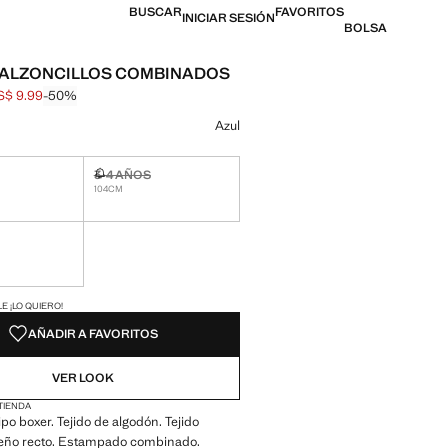
BUSCAR
FAVORITOS
INICIAR SESIÓN
BOLSA
CALZONCILLOS COMBINADOS
S$ 9.99
-50%
al tachado [US$ 19.99 ]
l [US$ 9.99 ]
n color
Azul
3-4 AÑOS
ble ¡Lo quiero!
No disponible ¡Lo quiero!
104CM
ble ¡Lo quiero!
ADES!
E ¡LO QUIERO!
AÑADIR A FAVORITOS
VER LOOK
 TIENDA
ipo boxer. Tejido de algodón. Tejido
iseño recto. Estampado combinado.