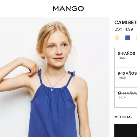
CAMISET
US$ 14.99
Precio actua
Selecciona u
5-6 AÑOS
116CM
9-10 AÑOS
140CM
13-14 AÑO
No disponi
164CM
¡ÚLTIMAS UNID
NO DISPONIBL
MEDIDAS