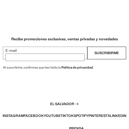
Recibe promociones exclusivas, ventas privadas y novedades
E-mail
SUSCRIBIRME
Al suscribirte, confirmas que has leído la
Política de privacidad
.
EL SALVADOR
INSTAGRAM
FACEBOOK
YOUTUBE
TIKTOK
SPOTIFY
PINTEREST
X
LINKEDIN
PRENSA