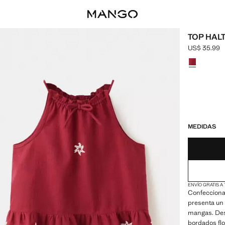
TOP HAL
US$ 35.99
Precio actua
Selecciona u
¡ÚLTIMAS UNID
NO DISPONIBL
MEDIDAS
ENVÍO GRATIS A
Confecciona
presenta un 
mangas. Dest
bordados flo