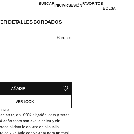
BUSCAR
FAVORITOS
INICIAR SESIÓN
BOLSA
TER DETALLES BORDADOS
l [US$ 35.99 ]
n color
Burdeos
ADES!
E ¡LO QUIERO!
AÑADIR
GUARDAR COMO FAVORITO
VER LOOK
 TIENDA
da en tejido 100% algodón, esta prenda
diseño recto con cuello halter y sin
aca el detalle de lazo en el cuello,
rales y un bajo con volante para un total