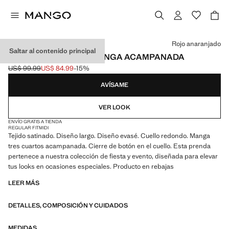
Selecciona un color
Rojo anaranjado
Saltar al contenido principal
VESTIDO SATINADO MANGA ACAMPANADA
US$ 99.99
US$ 84.99
-15%
Precio inicial tachado [US$ 99.99 ]
Precio actual [US$ 84.99 ]
AVÍSAME
VER LOOK
ENVÍO GRATIS A TIENDA
REGULAR FIT
MIDI
Tejido satinado. Diseño largo. Diseño evasé. Cuello redondo. Manga
tres cuartos acampanada. Cierre de botón en el cuello. Esta prenda
pertenece a nuestra colección de fiesta y evento, diseñada para elevar
tus looks en ocasiones especiales. Producto en rebajas
LEER MÁS
DETALLES, COMPOSICIÓN Y CUIDADOS
MEDIDAS