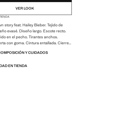
VER LOOK
 TIENDA
n story feat. Hailey Bieber. Tejido de
eño evasé. Diseño largo. Escote recto.
cido en el pecho. Tirantes anchos.
rta con goma. Cintura entallada. Cierre
 lateral. Con forro interior. Producto en
COMPOSICIÓN Y CUIDADOS
IDAD EN TIENDA