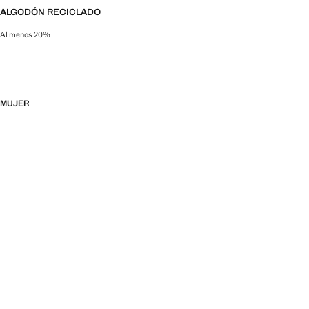
ALGODÓN RECICLADO
Al menos 20%
Esta fibra se obtiene a partir de restos textiles pre y post consumo que se t
MUJER