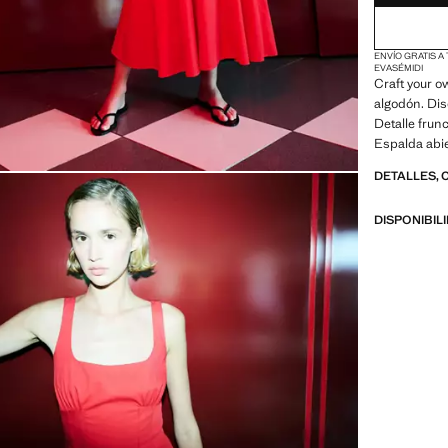
ENVÍO GRATIS A
EVASÉ
MIDI
Craft your ow
algodón. Dis
Detalle frun
Espalda abie
de cremallera
DETALLES, 
rebajas
DISPONIBIL