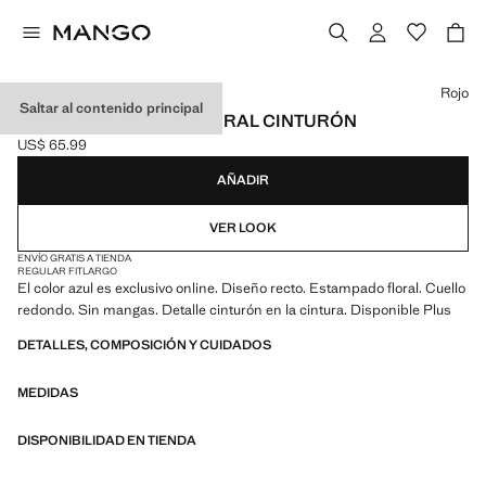
Selecciona un color
Rojo
Saltar al contenido principal
MONO ESTAMPADO FLORAL CINTURÓN
US$ 65.99
Precio actual [US$ 65.99 ]
AÑADIR
VER LOOK
ENVÍO GRATIS A TIENDA
REGULAR FIT
LARGO
El color azul es exclusivo online. Diseño recto. Estampado floral. Cuello
redondo. Sin mangas. Detalle cinturón en la cintura. Disponible Plus
DETALLES, COMPOSICIÓN Y CUIDADOS
MEDIDAS
DISPONIBILIDAD EN TIENDA