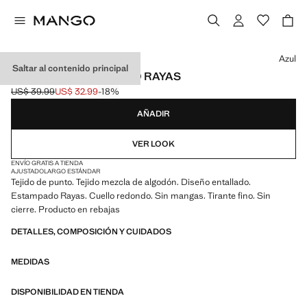
Selecciona un color
Azul
Saltar al contenido principal
TOP ENTALLADO PUNTO RAYAS
US$ 39.99
US$ 32.99
-18%
Precio inicial tachado [US$ 39.99 ]
Precio actual [US$ 32.99 ]
AÑADIR
VER LOOK
ENVÍO GRATIS A TIENDA
AJUSTADO
LARGO ESTÁNDAR
Tejido de punto. Tejido mezcla de algodón. Diseño entallado.
Estampado Rayas. Cuello redondo. Sin mangas. Tirante fino. Sin
cierre. Producto en rebajas
DETALLES, COMPOSICIÓN Y CUIDADOS
MEDIDAS
DISPONIBILIDAD EN TIENDA