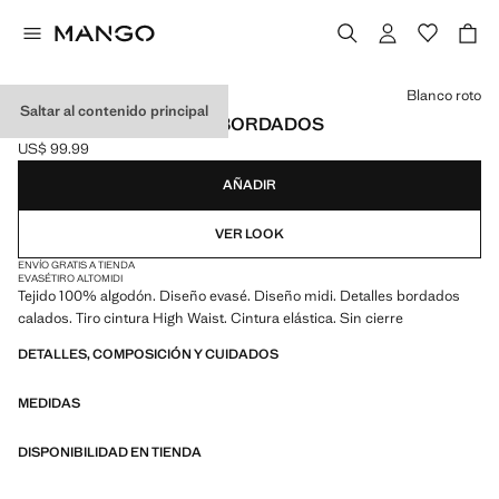
Selecciona un color
Blanco roto
Saltar al contenido principal
FALDA MIDI DETALLES BORDADOS
US$ 99.99
Precio actual [US$ 99.99 ]
AÑADIR
VER LOOK
ENVÍO GRATIS A TIENDA
EVASÉ
TIRO ALTO
MIDI
Tejido 100% algodón. Diseño evasé. Diseño midi. Detalles bordados
calados. Tiro cintura High Waist. Cintura elástica. Sin cierre
DETALLES, COMPOSICIÓN Y CUIDADOS
MEDIDAS
DISPONIBILIDAD EN TIENDA