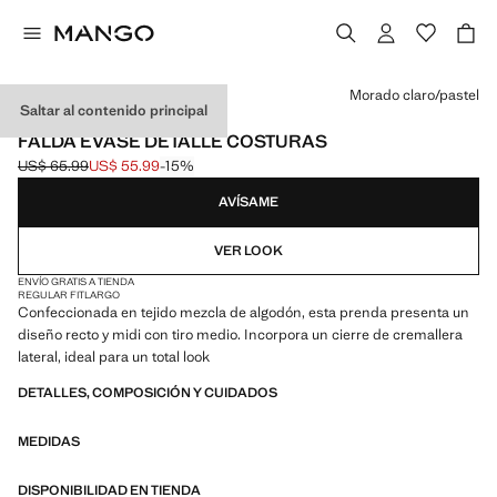
Selecciona un color
Morado claro/pastel
Saltar al contenido principal
MANGO STARRING HAILEY BIEBER
FALDA EVASÉ DETALLE COSTURAS
US$ 65.99
US$ 55.99
-15%
Precio inicial tachado [US$ 65.99 ]
Precio actual [US$ 55.99 ]
AVÍSAME
VER LOOK
ENVÍO GRATIS A TIENDA
REGULAR FIT
LARGO
Confeccionada en tejido mezcla de algodón, esta prenda presenta un
diseño recto y midi con tiro medio. Incorpora un cierre de cremallera
lateral, ideal para un total look
DETALLES, COMPOSICIÓN Y CUIDADOS
MEDIDAS
DISPONIBILIDAD EN TIENDA