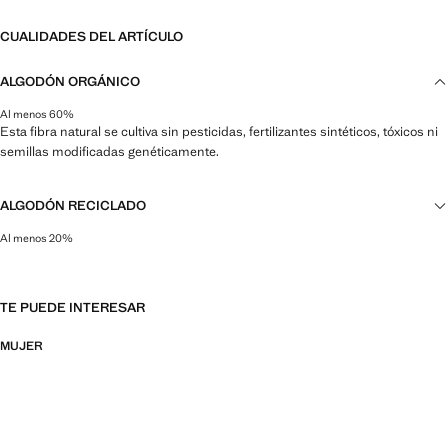
CUALIDADES DEL ARTÍCULO
ALGODÓN ORGÁNICO
Al menos 60%
Esta fibra natural se cultiva sin pesticidas, fertilizantes sintéticos, tóxicos ni
semillas modificadas genéticamente.
ALGODÓN RECICLADO
Al menos 20%
Esta fibra se obtiene a partir de restos textiles pre y post consumo que se
transforman en nuevos tejidos.
TE PUEDE INTERESAR
MUJER