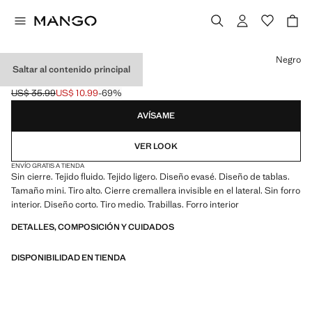
Selecciona un color
Negro
Saltar al contenido principal
MINIFALDA TABLAS
US$ 35.99
US$ 10.99
-69%
Precio inicial tachado [US$ 35.99 ]
Precio actual [US$ 10.99 ]
AVÍSAME
VER LOOK
ENVÍO GRATIS A TIENDA
Sin cierre. Tejido fluido. Tejido ligero. Diseño evasé. Diseño de tablas.
Tamaño mini. Tiro alto. Cierre cremallera invisible en el lateral. Sin forro
interior. Diseño corto. Tiro medio. Trabillas. Forro interior
DETALLES, COMPOSICIÓN Y CUIDADOS
DISPONIBILIDAD EN TIENDA