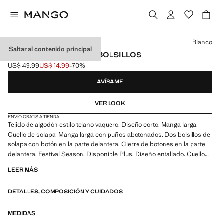
Selecciona un color
Blanco
Saltar al contenido principal
CAZADORA VAQUERA BOLSILLOS
US$ 49.99
US$ 14.99
-70%
Precio inicial tachado [US$ 49.99 ]
Precio actual [US$ 14.99 ]
AVÍSAME
VER LOOK
ENVÍO GRATIS A TIENDA
Tejido de algodón estilo tejano vaquero. Diseño corto. Manga larga.
Cuello de solapa. Manga larga con puños abotonados. Dos bolsillos de
solapa con botón en la parte delantera. Cierre de botones en la parte
delantera. Festival Season. Disponible Plus. Diseño entallado. Cuello
camisero. Dos bolsillos de solapa en el pecho. Dos bolsillos
LEER MÁS
delanteros. Cierre de botones en contraste
DETALLES, COMPOSICIÓN Y CUIDADOS
MEDIDAS