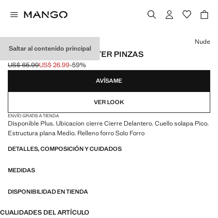
Selecciona un color
Nude
Saltar al contenido principal
CHALECO CUELLO HALTER PINZAS
US$ 65.99
US$ 26.99
-59%
Precio inicial tachado [US$ 65.99 ]
Precio actual [US$ 26.99 ]
AVÍSAME
VER LOOK
ENVÍO GRATIS A TIENDA
Disponible Plus. Ubicacion cierre Cierre Delantero. Cuello solapa Pico.
Estructura plana Medio. Relleno forro Solo Forro
DETALLES, COMPOSICIÓN Y CUIDADOS
MEDIDAS
DISPONIBILIDAD EN TIENDA
CUALIDADES DEL ARTÍCULO