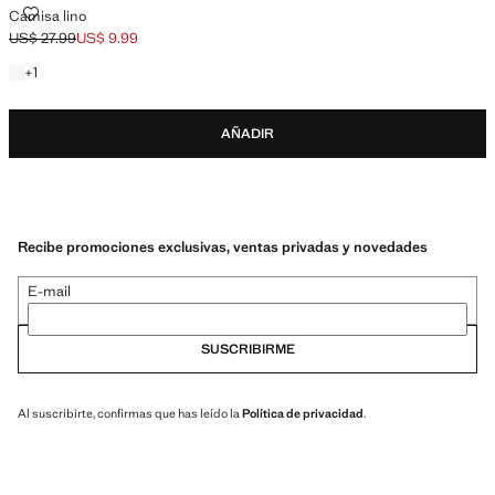
CAMISA LINO
Camisa lino
US$ 27.99
US$ 9.99
Precio inicial tachado [US$ 27.99 ]
Precio actual [US$ 9.99 ]
+1 color
+
1
AÑADIR
Recibe promociones exclusivas, ventas privadas y novedades
E-mail
SUSCRIBIRME
Al suscribirte, confirmas que has leído la
Política de privacidad
.