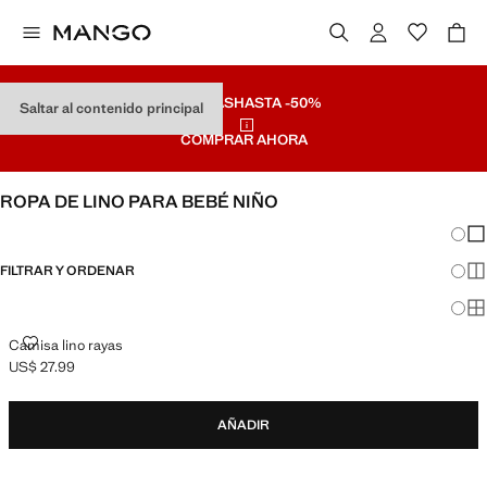
REBAJAS
HASTA -50%
Saltar al contenido principal
COMPRAR AHORA
ROPA DE LINO PARA BEBÉ NIÑO
Cambi
Mos
FILTRAR Y ORDENAR
Mos
Mos
CAMISA LINO RAYAS
Camisa lino rayas
US$ 27.99
Precio actual [US$ 27.99 ]
AÑADIR