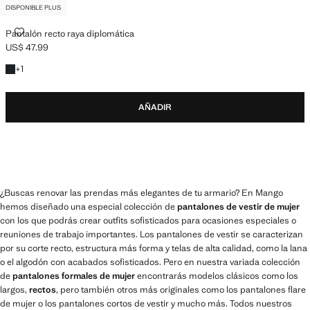
DISPONIBLE PLUS
PANTALÓN RECTO RAYA DIPLOMÁTICA
Pantalón recto raya diplomática
US$ 47.99
Precio actual [US$ 47.99 ]
+1 color
+
1
AÑADIR
¿Buscas renovar las prendas más elegantes de tu armario? En Mango
hemos diseñado una especial colección de
pantalones de vestir de mujer
con los que podrás crear outfits sofisticados para ocasiones especiales o
reuniones de trabajo importantes. Los pantalones de vestir se caracterizan
por su corte recto, estructura más forma y telas de alta calidad, como la lana
o el algodón con acabados sofisticados. Pero en nuestra variada colección
de
pantalones formales de mujer
encontrarás modelos clásicos como los
largos,
rectos
, pero también otros más originales como los pantalones flare
de mujer o los pantalones cortos de vestir y mucho más. Todos nuestros