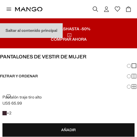
REBAJAS
HASTA -50%
Saltar al contenido principal
COMPRAR AHORA
PANTALONES DE VESTIR DE MUJER
Cambi
Mos
FILTRAR Y ORDENAR
Mos
DISPONIBLE PLUS
Mos
PANTALÓN TRAJE TIRO ALTO
Pantalón traje tiro alto
US$ 65.99
Precio actual [US$ 65.99 ]
+1 colores
+
2
AÑADIR