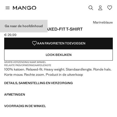
Kies een kleur
Kleur Zwart
Kleur Marineblauw geselecteerd
Kleur Olijfgroen
Marineblauw
Ga naar de hoofdinhoud
HEAVY WEIGHT RELAXED-FIT T-SHIRT
€ 29,99
Huidige prijs [€ 29,99 ]
AAN FAVORIETEN TOEVOEGEN
LOOK BEKIJKEN
GRATIS VERZENDING NAAR WINKEL
RELAXTE PASVORM
STANDAARDLENGTE
100% katoen. Relaxed-fit. Heavy weight. Standaardlengte. Ronde hals.
Korte mouw. Rechte zoom. Product in de uitverkoop
DETAILS, SAMENSTELLING EN VERZORGING
AFMETINGEN
VOORRADIG IN DE WINKEL