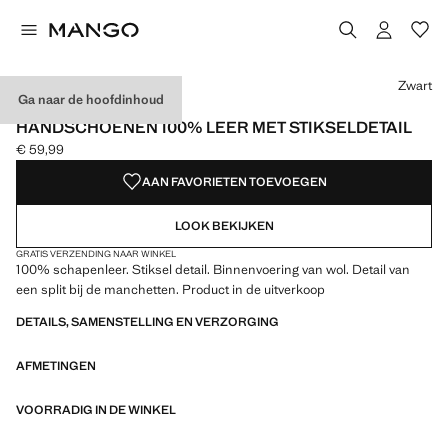
Kies een kleur
Kleur Zwart geselecteerd
Zwart
Ga naar de hoofdinhoud
LEER
HANDSCHOENEN 100% LEER MET STIKSELDETAIL
€ 59,99
Huidige prijs [€ 59,99 ]
AAN FAVORIETEN TOEVOEGEN
LOOK BEKIJKEN
GRATIS VERZENDING NAAR WINKEL
100% schapenleer. Stiksel detail. Binnenvoering van wol. Detail van
een split bij de manchetten. Product in de uitverkoop
DETAILS, SAMENSTELLING EN VERZORGING
AFMETINGEN
VOORRADIG IN DE WINKEL