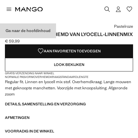
Kies een kleur
Kleur Donkermarine
Kleur Zand
Kleur Pastelroze geselecteerd
Pastelroze
Ga naar de hoofdinhoud
REGULAR FIT OVERHEMD VAN LYOCELL-LINNENMIX
€ 59,99
Huidige prijs [€ 59,99 ]
AAN FAVORIETEN TOEVOEGEN
LOOK BEKIJKEN
GRATIS VERZENDING NAAR WINKEL
NORMALE PASVORM
OVERHEMDKRAAG
STANDAARDLENGTE
Regular fit. Linnen en lyocell mix stof. Overhemdkraag. Lange mouwen
met geknoopte manchetten. Voorzijde met knoopsluiting. Afgeronde
zoom
DETAILS, SAMENSTELLING EN VERZORGING
AFMETINGEN
VOORRADIG IN DE WINKEL