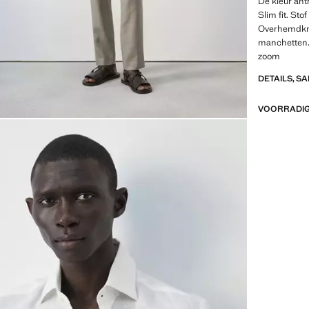
De kleur antr
Slim fit. Sto
Overhemdkr
manchetten.
zoom
DETAILS, S
VOORRADIG 