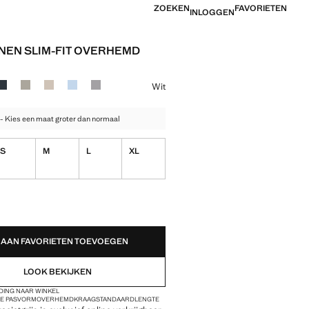
ZOEKEN
FAVORIETEN
INLOGGEN
NNEN SLIM-FIT OVERHEMD
 [€ 79,99 ]
ur
selecteerd
 Aquamarijn
Kleur Marineblauw
Kleur Middenbruin
Kleur Zand
Kleur Hemelsblauw
Kleur Antraciet
Wit
- Kies een maat groter dan normaal
S
M
L
XL
EDEN!
AAN FAVORIETEN TOEVOEGEN
LOOK BEKIJKEN
DING NAAR WINKEL
E PASVORM
OVERHEMDKRAAG
STANDAARDLENGTE