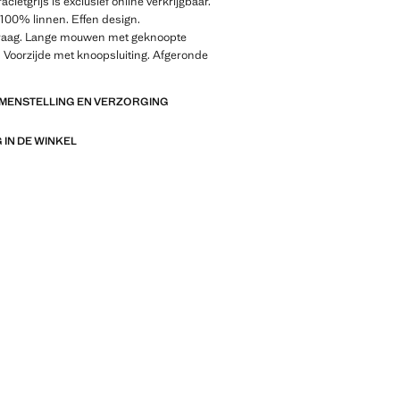
acietgrijs is exclusief online verkrijgbaar.
f 100% linnen. Effen design.
aag. Lange mouwen met geknoopte
 Voorzijde met knoopsluiting. Afgeronde
AMENSTELLING EN VERZORGING
IN DE WINKEL