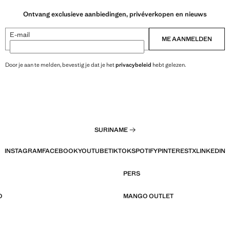
Ontvang exclusieve aanbiedingen, privéverkopen en nieuws
E-mail
ME AANMELDEN
Door je aan te melden, bevestig je dat je het
privacybeleid
hebt gelezen.
SURINAME
INSTAGRAM
FACEBOOK
YOUTUBE
TIKTOK
SPOTIFY
PINTEREST
X
LINKEDIN
PERS
O
MANGO OUTLET