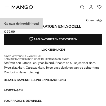
Kies een kleur
Kleur Open beige geselecteerd
Open beige
Ga naar de hoofdinhoud
CARGOBROEK VAN KATOEN EN LYOCELL
€ 79,99
Huidige prijs [€ 79,99 ]
AAN FAVORIETEN TOEVOEGEN
LOOK BEKIJKEN
GRATIS VERZENDING NAAR WINKEL
NORMALE PASVORM
MIDDELHOGE TAILLE
STANDAARDLENGTE
Stof van een katoen- en lyocellblend. Rechte snit. Lusjes voor riem.
Twee zijzakken. Cargozakken. Twee paspelzakken aan de achterkant.
Product in de aanbieding
DETAILS, SAMENSTELLING EN VERZORGING
AFMETINGEN
VOORRADIG IN DE WINKEL