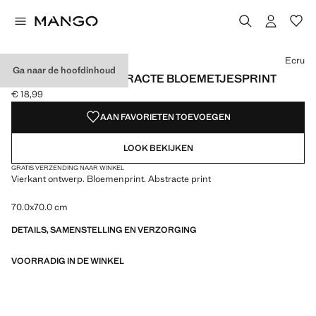
Kies een kleur
Ecru
Ga naar de hoofdinhoud
SJAALTJE MET ABSTRACTE BLOEMETJESPRINT
€ 18,99
Huidige prijs [€ 18,99 ]
AAN FAVORIETEN TOEVOEGEN
LOOK BEKIJKEN
GRATIS VERZENDING NAAR WINKEL
Vierkant ontwerp. Bloemenprint. Abstracte print
70.0x70.0 cm
DETAILS, SAMENSTELLING EN VERZORGING
VOORRADIG IN DE WINKEL