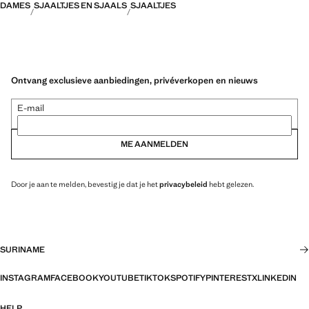
DAMES
SJAALTJES EN SJAALS
SJAALTJES
Ontvang exclusieve aanbiedingen, privéverkopen en nieuws
E-mail
ME AANMELDEN
Door je aan te melden, bevestig je dat je het
privacybeleid
hebt gelezen.
SURINAME
INSTAGRAM
FACEBOOK
YOUTUBE
TIKTOK
SPOTIFY
PINTEREST
X
LINKEDIN
HELP