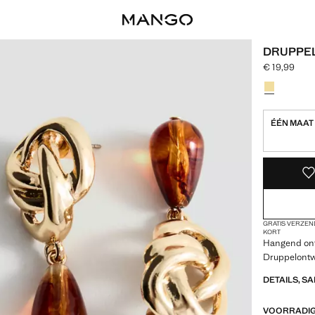
DRUPPE
€ 19,99
Huidige prijs
Kies een kle
Kleur Goud 
ÉÉN MAAT
LAATSTE EENH
IK WIL HEM!
GRATIS VERZEN
KORT
Hangend on
Druppelontw
DETAILS, S
VOORRADIG 