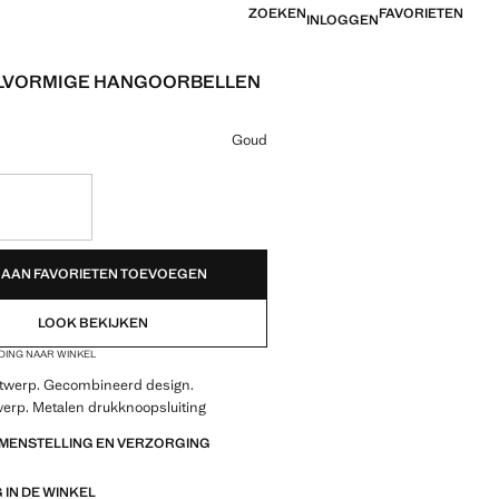
ZOEKEN
FAVORIETEN
INLOGGEN
LVORMIGE HANGOORBELLEN
 [€ 19,99 ]
ur
geselecteerd
Goud
EDEN!
AAN FAVORIETEN TOEVOEGEN
LOOK BEKIJKEN
DING NAAR WINKEL
twerp. Gecombineerd design.
erp. Metalen drukknoopsluiting
AMENSTELLING EN VERZORGING
IN DE WINKEL