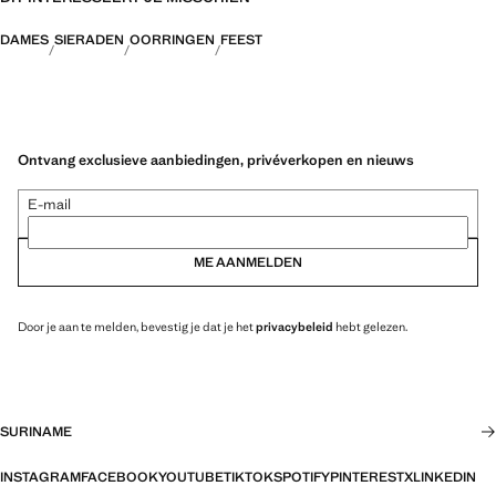
DAMES
SIERADEN
OORRINGEN
FEEST
Ontvang exclusieve aanbiedingen, privéverkopen en nieuws
E-mail
ME AANMELDEN
Door je aan te melden, bevestig je dat je het
privacybeleid
hebt gelezen.
SURINAME
INSTAGRAM
FACEBOOK
YOUTUBE
TIKTOK
SPOTIFY
PINTEREST
X
LINKEDIN