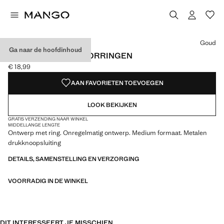
Kies een kleur
Kleur Goud geselecteerd
Kleur Zilver
Goud
Ga naar de hoofdinhoud
ONREGELMATIGE OORRINGEN
€ 18,99
Huidige prijs [€ 18,99 ]
AAN FAVORIETEN TOEVOEGEN
LOOK BEKIJKEN
GRATIS VERZENDING NAAR WINKEL
MIDDELLANGE LENGTE
Ontwerp met ring. Onregelmatig ontwerp. Medium formaat. Metalen
drukknoopsluiting
DETAILS, SAMENSTELLING EN VERZORGING
VOORRADIG IN DE WINKEL
DIT INTERESSEERT JE MISSCHIEN