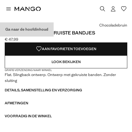
Kies een kleur
Kleur Chocoladebruin geselecteerd
Chocoladebruin
Ga naar de hoofdinhoud
SANDALEN MET GEKRUISTE BANDJES
€ 47,99
Huidige prijs [€ 47,99 ]
AAN FAVORIETEN TOEVOEGEN
LOOK BEKIJKEN
GRATIS VERZENDING NAAR WINKEL
Flat. Slingback ontwerp. Ontwerp met gekruiste banden. Zonder
sluiting
DETAILS, SAMENSTELLING EN VERZORGING
AFMETINGEN
VOORRADIG IN DE WINKEL