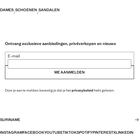
DAMES
SCHOENEN
SANDALEN
Ontvang exclusieve aanbiedingen, privéverkopen en nieuws
E-mail
ME AANMELDEN
Door je aan te melden, bevestig je dat je het
privacybeleid
hebt gelezen.
SURINAME
INSTAGRAM
FACEBOOK
YOUTUBE
TIKTOK
SPOTIFY
PINTEREST
X
LINKEDIN