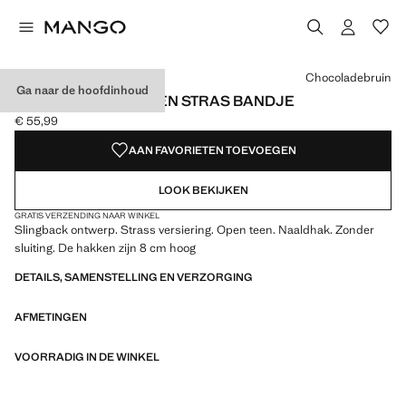
Kies een kleur
Chocoladebruin
Ga naar de hoofdinhoud
SANDAAL MET HAK EN STRAS BANDJE
€ 55,99
Huidige prijs [€ 55,99 ]
AAN FAVORIETEN TOEVOEGEN
LOOK BEKIJKEN
GRATIS VERZENDING NAAR WINKEL
Slingback ontwerp. Strass versiering. Open teen. Naaldhak. Zonder
sluiting. De hakken zijn 8 cm hoog
DETAILS, SAMENSTELLING EN VERZORGING
AFMETINGEN
VOORRADIG IN DE WINKEL