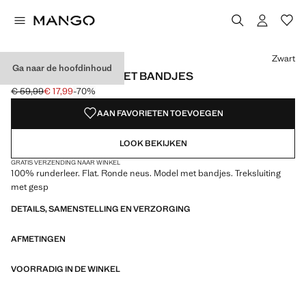
Kies een kleur
Kleur Zwart geselecteerd
Zwart
Ga naar de hoofdinhoud
LEREN SANDALEN MET BANDJES
€ 59,99
€ 17,99
-70%
Oorspronkelijke prijs doorgehaald [€ 59,99 ]
Huidige prijs [€ 17,99 ]
AAN FAVORIETEN TOEVOEGEN
LOOK BEKIJKEN
GRATIS VERZENDING NAAR WINKEL
100% runderleer. Flat. Ronde neus. Model met bandjes. Treksluiting
met gesp
DETAILS, SAMENSTELLING EN VERZORGING
AFMETINGEN
VOORRADIG IN DE WINKEL