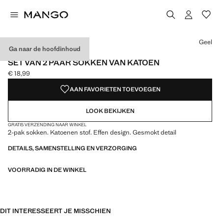
Kies een kleur
Kleur Geel geselecteerd
Kleur Bordeaux
Kleur Lichtroze
Geel
Ga naar de hoofdinhoud
NEW NOW
SET VAN 2 PAAR SOKKEN VAN KATOEN
€ 18,99
Huidige prijs [€ 18,99 ]
AAN FAVORIETEN TOEVOEGEN
LOOK BEKIJKEN
GRATIS VERZENDING NAAR WINKEL
2-pak sokken. Katoenen stof. Effen design. Gesmokt detail
DETAILS, SAMENSTELLING EN VERZORGING
VOORRADIG IN DE WINKEL
DIT INTERESSEERT JE MISSCHIEN