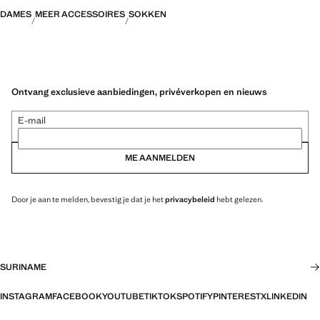
DAMES
MEER ACCESSOIRES
SOKKEN
Ontvang exclusieve aanbiedingen, privéverkopen en nieuws
E-mail
ME AANMELDEN
Door je aan te melden, bevestig je dat je het
privacybeleid
hebt gelezen.
SURINAME
INSTAGRAM
FACEBOOK
YOUTUBE
TIKTOK
SPOTIFY
PINTEREST
X
LINKEDIN