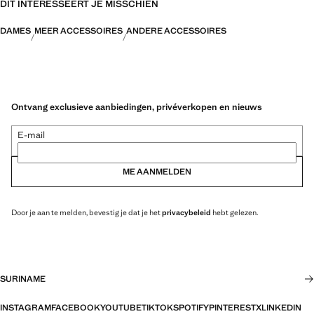
DIT INTERESSEERT JE MISSCHIEN
DAMES
MEER ACCESSOIRES
ANDERE ACCESSOIRES
Ontvang exclusieve aanbiedingen, privéverkopen en nieuws
E-mail
ME AANMELDEN
Door je aan te melden, bevestig je dat je het
privacybeleid
hebt gelezen.
SURINAME
INSTAGRAM
FACEBOOK
YOUTUBE
TIKTOK
SPOTIFY
PINTEREST
X
LINKEDIN