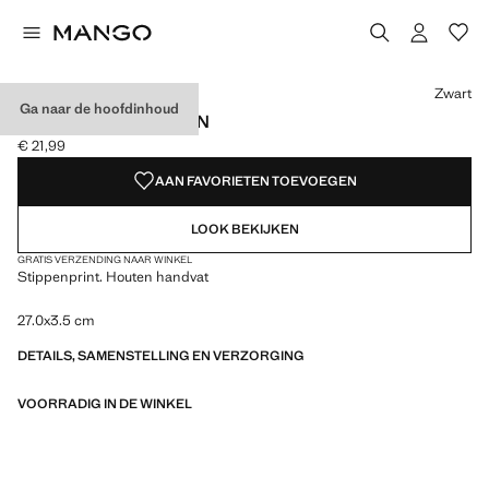
Kies een kleur
Kleur Zwart geselecteerd
Zwart
Ga naar de hoofdinhoud
WAAIER MET STIPPEN
€ 21,99
Huidige prijs [€ 21,99 ]
AAN FAVORIETEN TOEVOEGEN
LOOK BEKIJKEN
GRATIS VERZENDING NAAR WINKEL
Stippenprint. Houten handvat
27.0x3.5 cm
DETAILS, SAMENSTELLING EN VERZORGING
VOORRADIG IN DE WINKEL