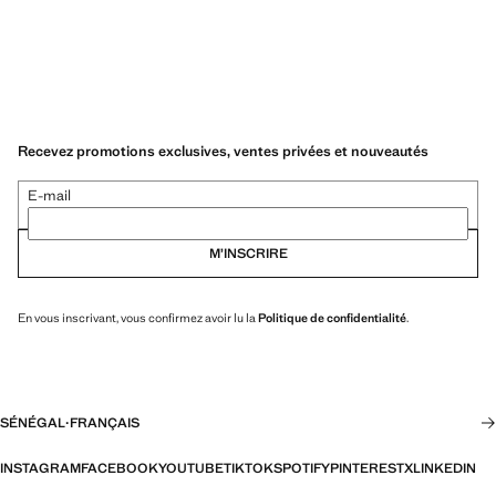
Recevez promotions exclusives, ventes privées et nouveautés
E-mail
M’INSCRIRE
En vous inscrivant, vous confirmez avoir lu la
Politique de confidentialité
.
SÉNÉGAL
·
FRANÇAIS
INSTAGRAM
FACEBOOK
YOUTUBE
TIKTOK
SPOTIFY
PINTEREST
X
LINKEDIN