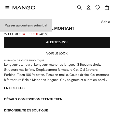
Choisissez une couleur
Sable
Passer au contenu principal
PULL-OVER MAILLE COL MONTANT
27 000 XOF
14 000 XOF
-48 %
Prix initial barré [27 000 XOF ]
Prix actuel [14 000 XOF ]
ALERTEZ-MOI.
VOIR LE LOOK
LIVRAISON GRATUITE EN BOUTIQUE
Longueur standard. Longueur manches longues. Silhouette droite.
Structure maille fine. Emplacement fermeture Col. Col à revers
Perkins. Tissu 100 % coton. Tissu en maille. Coupe droite. Col montant
à fermeture Éclair. Manches longues. Col, poignets et ourlet en bord-
côte. Produit en solde
EN LIRE PLUS
DÉTAILS, COMPOSITION ET ENTRETIEN
DISPONIBILITÉ EN BOUTIQUE