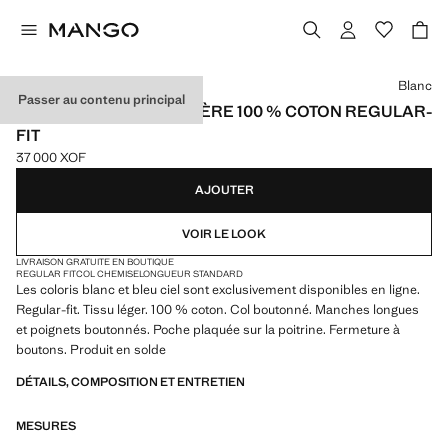
Choisissez une couleur
Blanc
Passer au contenu principal
CHEMISE OXFORD LÉGÈRE 100 % COTON REGULAR-
FIT
37 000 XOF
Prix actuel [37 000 XOF ]
AJOUTER
VOIR LE LOOK
LIVRAISON GRATUITE EN BOUTIQUE
REGULAR FIT
COL CHEMISE
LONGUEUR STANDARD
Les coloris blanc et bleu ciel sont exclusivement disponibles en ligne.
Regular-fit. Tissu léger. 100 % coton. Col boutonné. Manches longues
et poignets boutonnés. Poche plaquée sur la poitrine. Fermeture à
boutons. Produit en solde
DÉTAILS, COMPOSITION ET ENTRETIEN
MESURES