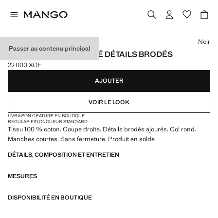
Choisissez une couleur
Noir
Passer au contenu principal
T-SHIRT COTON AJOURÉ DÉTAILS BRODÉS
22 000 XOF
Prix actuel [22 000 XOF ]
AJOUTER
VOIR LE LOOK
LIVRAISON GRATUITE EN BOUTIQUE
REGULAR FIT
LONGUEUR STANDARD
Tissu 100 % coton. Coupe droite. Détails brodés ajourés. Col rond.
Manches courtes. Sans fermeture. Produit en solde
DÉTAILS, COMPOSITION ET ENTRETIEN
MESURES
DISPONIBILITÉ EN BOUTIQUE