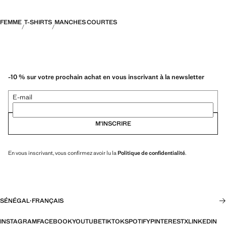
FEMME
T-SHIRTS
MANCHES COURTES
-10 % sur votre prochain achat en vous inscrivant à la newsletter
E-mail
M’INSCRIRE
En vous inscrivant, vous confirmez avoir lu la
Politique de confidentialité
.
SÉNÉGAL
·
FRANÇAIS
INSTAGRAM
FACEBOOK
YOUTUBE
TIKTOK
SPOTIFY
PINTEREST
X
LINKEDIN