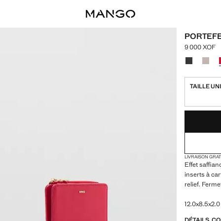
PORTEFE
9 000 XOF
Prix actuel 
Choisissez u
TAILLE UN
DERNIÈRES UNI
NON DISPONIB
LIVRAISON GRA
Effet saffian
inserts à ca
relief. Ferme
12.0x8.5x2.0
DÉTAILS, C