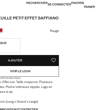
RECHERCHER
FAVORIS
SE CONNECTER
PANIER
UILLE PETIT EFFET SAFFIANO
[9 000 XOF ]
ne couleur
Rouge
IQUE
TÉS !
LE. JE LE VEUX !
AJOUTER
AJOUTER AUX FAVORIS
VOIR LE LOOK
TUITE EN BOUTIQUE
o. Effet cuir. Taille moyenne. Plusieurs
rtes. Poche intérieure zippée. Logo en
ture à zip
 cm (Long x Grand x Large)
OMPOSITION ET ENTRETIEN