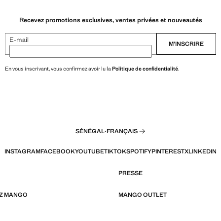
Recevez promotions exclusives, ventes privées et nouveautés
E-mail
M’INSCRIRE
En vous inscrivant, vous confirmez avoir lu la
Politique de confidentialité
.
SÉNÉGAL
·
FRANÇAIS
INSTAGRAM
FACEBOOK
YOUTUBE
TIKTOK
SPOTIFY
PINTEREST
X
LINKEDIN
PRESSE
EZ MANGO
MANGO OUTLET