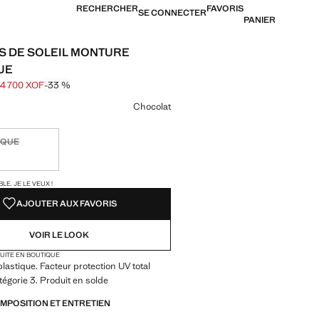
RECHERCHER
FAVORIS
SE CONNECTER
PANIER
S DE SOLEIL MONTURE
UE
14 700 XOF
-33 %
barré [22 000 XOF ]
14 700 XOF ]
ne couleur
Chocolat
IQUE
ible. Je le veux !
TÉS !
LE. JE LE VEUX !
AJOUTER AUX FAVORIS
VOIR LE LOOK
TUITE EN BOUTIQUE
lastique. Facteur protection UV total
atégorie 3. Produit en solde
OMPOSITION ET ENTRETIEN