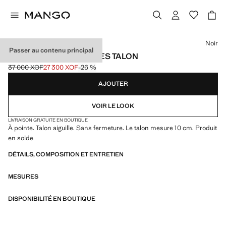
Choisissez une couleur
Noir
Passer au contenu principal
CHAUSSURES POINTUES TALON
37 000 XOF
27 300 XOF
-26 %
Prix initial barré [37 000 XOF ]
Prix actuel [27 300 XOF ]
AJOUTER
VOIR LE LOOK
LIVRAISON GRATUITE EN BOUTIQUE
À pointe. Talon aiguille. Sans fermeture. Le talon mesure 10 cm. Produit
en solde
DÉTAILS, COMPOSITION ET ENTRETIEN
MESURES
DISPONIBILITÉ EN BOUTIQUE