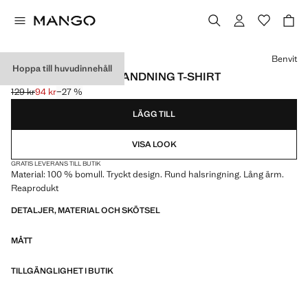
Välj en färg
Benvit
Hoppa till huvudinnehåll
TRYCKT BOMULL-BLANDNING T-SHIRT
129 kr
94 kr
−27 %
Ursprungligt pris överstruket [129 kr ]
Gällande pris [94 kr ]
LÄGG TILL
VISA LOOK
GRATIS LEVERANS TILL BUTIK
Material: 100 % bomull. Tryckt design. Rund halsringning. Lång ärm.
Reaprodukt
DETALJER, MATERIAL OCH SKÖTSEL
MÅTT
TILLGÄNGLIGHET I BUTIK