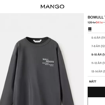
BOMULL 
129 kr
94 kr
−
Ursprungligt 
Gällande pris
Välj en färg
Välj din stor
(1
5-6 ÅR
(1
7-8 ÅR
(
9-10 ÅR
(
11-12 ÅR
(
13-14 ÅR
MÅTT