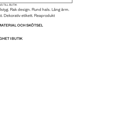
S TILL BUTIK
styg. Rak design. Rund hals. Lång ärm.
t. Dekorativ etikett. Reaprodukt
MATERIAL OCH SKÖTSEL
GHET I BUTIK