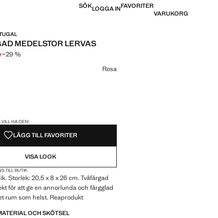
SÖK
FAVORITER
LOGGA IN
VARUKORG
RTUGAL
AD MEDELSTOR LERVAS
r
−29 %
pris överstruket [699 kr ]
 [499 kr ]
Rosa
REN!
 VILL HA DEN!
LÄGG TILL FAVORITER
VISA LOOK
S TILL BUTIK
. Storlek: 20,5 x 8 x 26 cm. Tvåfärgad
ekt för att ge en annorlunda och färgglad
ilket rum som helst. Reaprodukt
MATERIAL OCH SKÖTSEL