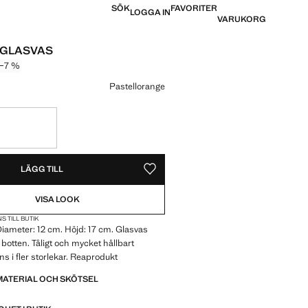
SÖK
FAVORITER
LOGGA IN
VARUKORG
 GLASVAS
−7 %
pris överstruket [149 kr ]
 [139 kr ]
Pastellorange
REN!
 VILL HA DEN!
LÄGG TILL
SPARA SOM FAVORIT
VISA LOOK
S TILL BUTIK
iameter: 12 cm. Höjd: 17 cm. Glasvas
otten. Tåligt och mycket hållbart
ns i fler storlekar. Reaprodukt
MATERIAL OCH SKÖTSEL