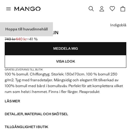
Välj en färg
Indigoblå
Hoppa till huvudinnehåll
FILT I BOMULLSMUSLIN
749 kr
440 kr
−41 %
Ursprungligt pris överstruket [749 kr ]
Gällande pris [440 kr ]
MEDDELA MIG
VISA LOOK
GRATIS LEVERANS TILL BUTIK
100 % bomull. Chiffongtyg. Storlek: 130x170cm. 100 % bomull 230
g/m2. Tyg med fransdetaljer. Mångsidig och elegant filt tillverkad av
100% bomull med bård i bomullsväv. Perfekt för att komplettera vilket
rum som helst i hemmet. Finns i fler färger. Reaprodukt
LÄS MER
DETALJER, MATERIAL OCH SKÖTSEL
TILLGÄNGLIGHET I BUTIK