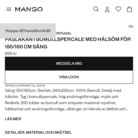
Välj en färg
Vit
Hoppa till huvudinnehåll
PERCALE COTTON / MADE IN PORTUGAL
PÅSLAKAN I BOMULLSPERCALE MED HÅLSÖM FÖR
150/160 CM SÄNG
899 kr
Gällande pris [899 kr ]
MEDDELA MIG
VISA LOOK
GRATIS LEVERANS TILL BUTIK
Säng 150/160cm. Storlek: 240x220cm. 100% Bomull. Detalj med
hålsöm. Tyg i bomullspercale, hög andningsförmåga, mjukt och
flexibelt. 200 trådar av bomull som erbjuder maximal mjukhet,
hållbarhet och andningsförmåga, vilket ger en känsla av lätthet och
mjukhet vid beröring. Matchar med fler artiklar från kollektionen
LÄS MER
DETALJER, MATERIAL OCH SKÖTSEL