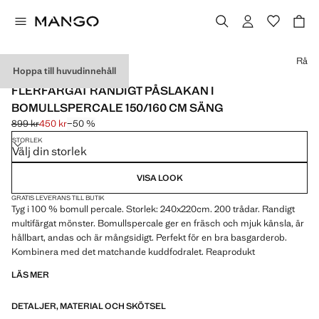
Välj en färg
Rå
Hoppa till huvudinnehåll
MADE IN SPAIN
FLERFÄRGAT RANDIGT PÅSLAKAN I
BOMULLSPERCALE 150/160 CM SÄNG
899 kr
450 kr
−50 %
Ursprungligt pris överstruket [899 kr ]
Gällande pris [450 kr ]
STORLEK
Välj din storlek
VISA LOOK
GRATIS LEVERANS TILL BUTIK
Tyg i 100 % bomull percale. Storlek: 240x220cm. 200 trådar. Randigt
multifärgat mönster. Bomullspercale ger en fräsch och mjuk känsla, är
hållbart, andas och är mångsidigt. Perfekt för en bra basgarderob.
Kombinera med det matchande kuddfodralet. Reaprodukt
LÄS MER
DETALJER, MATERIAL OCH SKÖTSEL