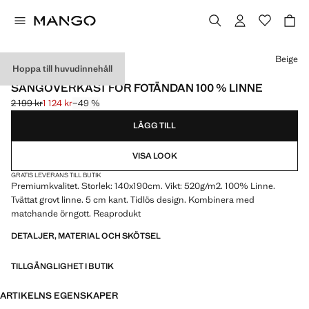
Välj en färg
Beige
Hoppa till huvudinnehåll
PREMIUM-KVALITET
SÄNGÖVERKAST FÖR FOTÄNDAN 100 % LINNE
2 199 kr
1 124 kr
−49 %
Ursprungligt pris överstruket [2 199 kr ]
Gällande pris [1 124 kr ]
LÄGG TILL
VISA LOOK
GRATIS LEVERANS TILL BUTIK
Premiumkvalitet. Storlek: 140x190cm. Vikt: 520g/m2. 100% Linne.
Tvättat grovt linne. 5 cm kant. Tidlös design. Kombinera med
matchande örngott. Reaprodukt
DETALJER, MATERIAL OCH SKÖTSEL
TILLGÄNGLIGHET I BUTIK
ARTIKELNS EGENSKAPER