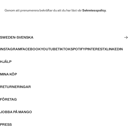
Genom att prenumerera bekräftar du att du har läst vår
Sekretesspolicy
.
SWEDEN
·
SVENSKA
INSTAGRAM
FACEBOOK
YOUTUBE
TIKTOK
SPOTIFY
PINTEREST
X
LINKEDIN
HJÄLP
MINA KÖP
RETURNERINGAR
FÖRETAG
JOBBA PÅ MANGO
PRESS