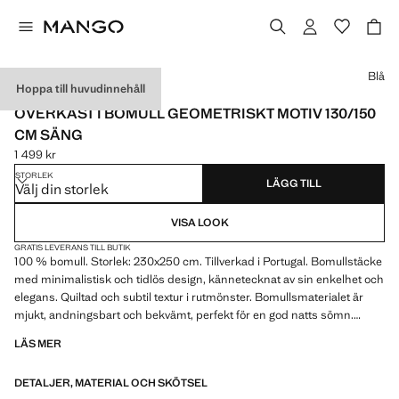
Välj en färg
Blå
Hoppa till huvudinnehåll
MADE IN PORTUGAL
ÖVERKAST I BOMULL GEOMETRISKT MOTIV 130/150
CM SÄNG
1 499 kr
Gällande pris [1 499 kr ]
STORLEK
LÄGG TILL
Välj din storlek
VISA LOOK
GRATIS LEVERANS TILL BUTIK
100 % bomull. Storlek: 230x250 cm. Tillverkad i Portugal. Bomullstäcke
med minimalistisk och tidlös design, kännetecknat av sin enkelhet och
elegans. Quiltad och subtil textur i rutmönster. Bomullsmaterialet är
mjukt, andningsbart och bekvämt, perfekt för en god natts sömn.
Matcha med fler produkter i kollektionen
LÄS MER
DETALJER, MATERIAL OCH SKÖTSEL