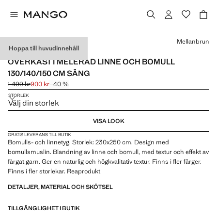
Välj en färg
Mellanbrun
Hoppa till huvudinnehåll
LINNE / MADE IN PORTUGAL
ÖVERKAST I MELERAD LINNE OCH BOMULL
130/140/150 CM SÄNG
1 499 kr
900 kr
−40 %
Ursprungligt pris överstruket [1 499 kr ]
Gällande pris [900 kr ]
STORLEK
Välj din storlek
VISA LOOK
GRATIS LEVERANS TILL BUTIK
Bomulls- och linnetyg. Storlek: 230x250 cm. Design med
bomullsmuslin. Blandning av linne och bomull, med textur och effekt av
färgat garn. Ger en naturlig och högkvalitativ textur. Finns i fler färger.
Finns i fler storlekar. Reaprodukt
DETALJER, MATERIAL OCH SKÖTSEL
TILLGÄNGLIGHET I BUTIK