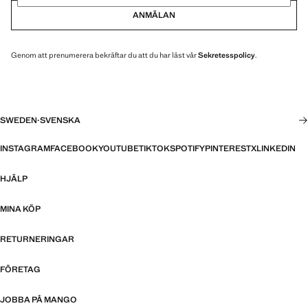
ANMÄLAN
Genom att prenumerera bekräftar du att du har läst vår
Sekretesspolicy
.
SWEDEN
·
SVENSKA
INSTAGRAM
FACEBOOK
YOUTUBE
TIKTOK
SPOTIFY
PINTEREST
X
LINKEDIN
HJÄLP
MINA KÖP
RETURNERINGAR
FÖRETAG
JOBBA PÅ MANGO