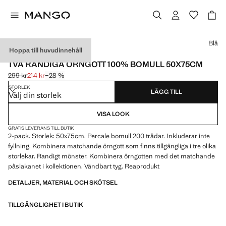
Välj en färg
Blå
Hoppa till huvudinnehåll
PERCALEBOMULL / 2-PACK
TVÅ RANDIGA ÖRNGOTT 100% BOMULL 50X75CM
299 kr
214 kr
−28 %
Ursprungligt pris överstruket [299 kr ]
Gällande pris [214 kr ]
STORLEK
LÄGG TILL
Välj din storlek
VISA LOOK
GRATIS LEVERANS TILL BUTIK
2-pack. Storlek: 50x75cm. Percale bomull 200 trådar. Inkluderar inte
fyllning. Kombinera matchande örngott som finns tillgängliga i tre olika
storlekar. Randigt mönster. Kombinera örngotten med det matchande
påslakanet i kollektionen. Vändbart tyg. Reaprodukt
DETALJER, MATERIAL OCH SKÖTSEL
TILLGÄNGLIGHET I BUTIK