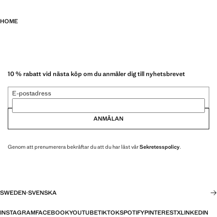
HOME
10 % rabatt vid nästa köp om du anmäler dig till nyhetsbrevet
E-postadress
ANMÄLAN
Genom att prenumerera bekräftar du att du har läst vår
Sekretesspolicy
.
SWEDEN
·
SVENSKA
INSTAGRAM
FACEBOOK
YOUTUBE
TIKTOK
SPOTIFY
PINTEREST
X
LINKEDIN